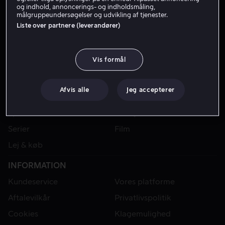
og indhold, annoncerings- og indholdsmåling,
målgruppeundersøgelser og udvikling af tjenester.
Liste over partnere (leverandører)
Vis formål
Afvis alle
Jeg accepterer
VIAPLAY
Sport
Kategorier
Serier
Film
Lej & køb
INFORMATION
Kundeservice
Vores platforme
Aftalevilkår
Privatlivspolitik
Cookies
Klagemulighed