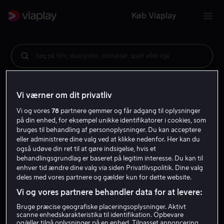
Køb Viaplay
Søg på film, skuespiller, instruktør, sport eller liga
Vi værner om dit privatliv
Vi og vores
78
partnere gemmer og får adgang til oplysninger
på din enhed, for eksempel unikke identifikatorer i cookies, som
bruges til behandling af personoplysninger. Du kan acceptere
eller administrere dine valg ved at klikke nedenfor. Her kan du
også udøve din ret til at gøre indsigelse, hvis et
behandlingsgrundlag er baseret på legitim interesse. Du kan til
enhver tid ændre dine valg via siden Privatlivspolitik. Dine valg
deles med vores partnere og gælder kun for dette website.
Vi og vores partnere behandler data for at levere:
Bruge præcise geografiske placeringsoplysninger. Aktivt
scanne enhedskarakteristika til identifikation. Opbevare
og/eller tilgå oplysninger på en enhed. Tilpasset annoncering