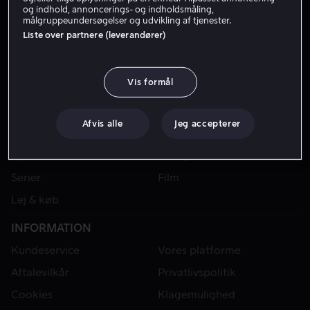
og indhold, annoncerings- og indholdsmåling,
målgruppeundersøgelser og udvikling af tjenester.
Liste over partnere (leverandører)
Vis formål
Afvis alle
Jeg accepterer
VIAPLAY
Sport
Kategorier
Serier
Film
Lej & køb
INFORMATION
Kundeservice
Vores platforme
Aftalevilkår
Privatlivspolitik
Cookies
Klagemulighed