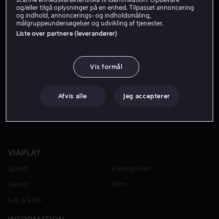
og/eller tilgå oplysninger på en enhed. Tilpasset annoncering
og indhold, annoncerings- og indholdsmåling,
målgruppeundersøgelser og udvikling af tjenester.
Liste over partnere (leverandører)
Vis formål
Fra 59 kr
Afvis alle
Jeg accepterer
VIAPLAY
Sport
Kategorier
Serier
Film
Lej & køb