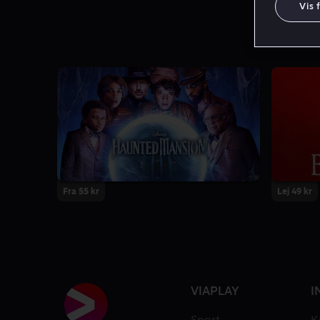
Vis 
Fra 55 kr
Lej 49 kr
VIAPLAY
I