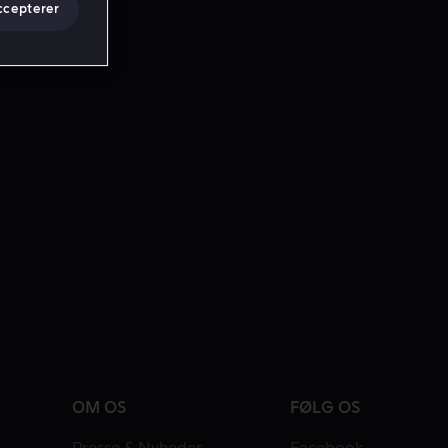
ccepterer
OM OS
FØLG OS