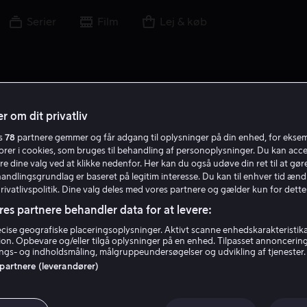
Serier
Film
Lej & køb
r om dit privatliv
es
78
partnere gemmer og får adgang til oplysninger på din enhed, for ekse
torer i cookies, som bruges til behandling af personoplysninger. Du kan acce
re dine valg ved at klikke nedenfor. Her kan du også udøve din ret til at gøre
handlingsgrundlag er baseret på legitim interesse. Du kan til enhver tid ænd
Privatlivspolitik. Dine valg deles med vores partnere og gælder kun for dette
res partnere behandler data for at levere:
ise geografiske placeringsoplysninger. Aktivt scanne enhedskarakteristika 
tion. Opbevare og/eller tilgå oplysninger på en enhed. Tilpasset annoncerin
Justin Simien
gs- og indholdsmåling, målgruppeundersøgelser og udvikling af tjenester.
 partnere (leverandører)
Instruktør