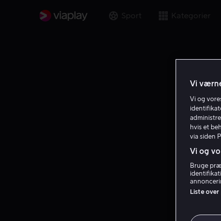
Sport
Kategorier
Vi værne
Vi og vor
identifika
administre
hvis et be
via siden 
Vi og vo
Bruge præc
identifika
annoncerin
Liste over