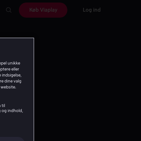
Køb Viaplay
Log ind
mpel unikke
ptere eller
 indsigelse,
re dine valg
 website.
til
g og indhold,