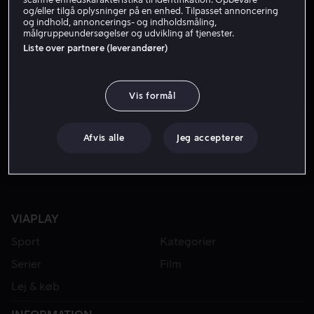
og/eller tilgå oplysninger på en enhed. Tilpasset annoncering
og indhold, annoncerings- og indholdsmåling,
målgruppeundersøgelser og udvikling af tjenester.
Liste over partnere (leverandører)
Vis formål
Fra 49 kr
Fra 49 kr
Afvis alle
Jeg accepterer
VIAPLAY
Sport
Kategorier
Serier
Film
Lej & køb