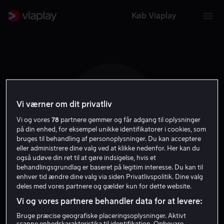
Køb Viaplay
Vi værner om dit privatliv
K H
Vi og vores
78
partnere gemmer og får adgang til oplysninger
på din enhed, for eksempel unikke identifikatorer i cookies, som
bruges til behandling af personoplysninger. Du kan acceptere
eller administrere dine valg ved at klikke nedenfor. Her kan du
også udøve din ret til at gøre indsigelse, hvis et
behandlingsgrundlag er baseret på legitim interesse. Du kan til
Kalle Hennie
enhver tid ændre dine valg via siden Privatlivspolitik. Dine valg
deles med vores partnere og gælder kun for dette website.
Vi og vores partnere behandler data for at levere:
Skuespiller
Bruge præcise geografiske placeringsoplysninger. Aktivt
scanne enhedskarakteristika til identifikation. Opbevare