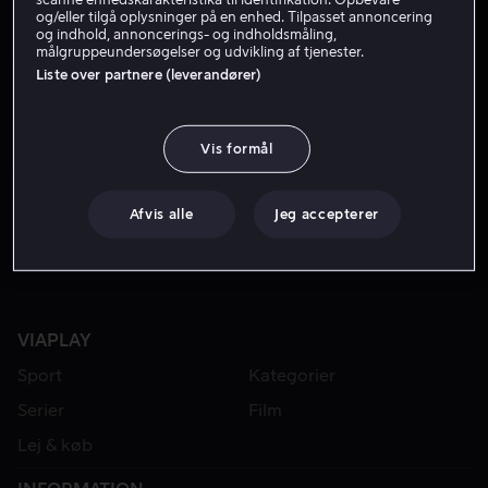
og/eller tilgå oplysninger på en enhed. Tilpasset annoncering
og indhold, annoncerings- og indholdsmåling,
målgruppeundersøgelser og udvikling af tjenester.
Liste over partnere (leverandører)
Vis formål
Fra 39 kr
Afvis alle
Jeg accepterer
VIAPLAY
Sport
Kategorier
Serier
Film
Lej & køb