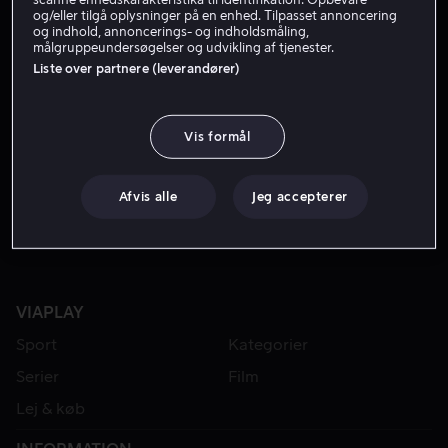
og/eller tilgå oplysninger på en enhed. Tilpasset annoncering
og indhold, annoncerings- og indholdsmåling,
målgruppeundersøgelser og udvikling af tjenester.
Liste over partnere (leverandører)
Vis formål
Fra 49 kr
Afvis alle
Jeg accepterer
VIAPLAY
Sport
Kategorier
Serier
Film
Lej & køb