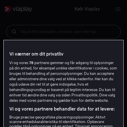
Køb Viaplay
Søg på film, skuespiller, instruktør, sport eller liga
Vi værner om dit privatliv
Vi og vores
78
partnere gemmer og får adgang til oplysninger
på din enhed, for eksempel unikke identifikatorer i cookies, som
bruges til behandling af personoplysninger. Du kan acceptere
eller administrere dine valg ved at klikke nedenfor. Her kan du
også udøve din ret til at gøre indsigelse, hvis et
behandlingsgrundlag er baseret på legitim interesse. Du kan til
enhver tid ændre dine valg via siden Privatlivspolitik. Dine valg
deles med vores partnere og gælder kun for dette website.
Vi og vores partnere behandler data for at levere:
Bruge præcise geografiske placeringsoplysninger. Aktivt
scanne enhedskarakteristika til identifikation. Opbevare
og/eller tilgå oplysninger på en enhed. Tilpasset annoncering