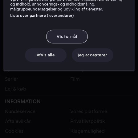
og indhold, annoncerings- og indholdsmåling,
målgruppeundersøgelser og udvikling af tjenester.
Liste over partnere (leverandører)
Vis formål
Afvis alle
Jeg accepterer
VIAPLAY
Sport
Kategorier
Serier
Film
Lej & køb
INFORMATION
Kundeservice
Vores platforme
Aftalevilkår
Privatlivspolitik
Cookies
Klagemulighed