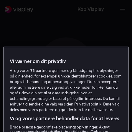
Køb Viaplay
Vi værner om dit privatliv
K T
Vi og vores
78
partnere gemmer og får adgang til oplysninger
på din enhed, for eksempel unikke identifikatorer i cookies, som
bruges til behandling af personoplysninger. Du kan acceptere
eller administrere dine valg ved at klikke nedenfor. Her kan du
også udøve din ret til at gøre indsigelse, hvis et
behandlingsgrundlag er baseret på legitim interesse. Du kan til
Ken Tremblett
enhver tid ændre dine valg via siden Privatlivspolitik. Dine valg
deles med vores partnere og gælder kun for dette website.
Vi og vores partnere behandler data for at levere:
Skuespiller
Gæst
Bruge præcise geografiske placeringsoplysninger. Aktivt
scanne enhedskarakteristika til identifikation. Opbevare