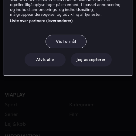
og/eller tilgå oplysninger på en enhed. Tilpasset annoncering
og indhold, annoncerings- og indholdsmåling,
målgruppeundersøgelser og udvikling af tjenester.
Liste over partnere (leverandører)
Vis formål
Fra 59 kr
Afvis alle
Jeg accepterer
VIAPLAY
Sport
Kategorier
Serier
Film
Lej & køb