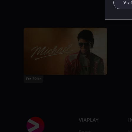
Vis 
Fra 59 kr
VIAPLAY
I