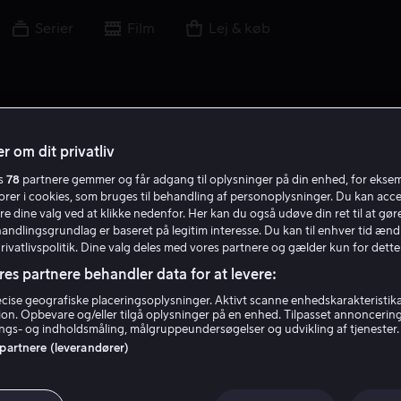
Serier
Film
Lej & køb
r om dit privatliv
es
78
partnere gemmer og får adgang til oplysninger på din enhed, for ekse
torer i cookies, som bruges til behandling af personoplysninger. Du kan acce
re dine valg ved at klikke nedenfor. Her kan du også udøve din ret til at gøre
handlingsgrundlag er baseret på legitim interesse. Du kan til enhver tid ænd
Privatlivspolitik. Dine valg deles med vores partnere og gælder kun for dette
res partnere behandler data for at levere:
ise geografiske placeringsoplysninger. Aktivt scanne enhedskarakteristika 
tion. Opbevare og/eller tilgå oplysninger på en enhed. Tilpasset annoncerin
Kendrick Sampson
gs- og indholdsmåling, målgruppeundersøgelser og udvikling af tjenester.
 partnere (leverandører)
Skuespiller
Gæst