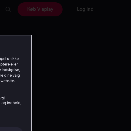
Køb Viaplay
Log ind
mpel unikke
ptere eller
 indsigelse,
re dine valg
 website.
til
g og indhold,