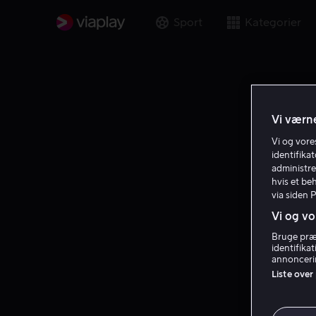
Sport
Kategorier
Vi værne
Vi og vor
identifika
administre
hvis et be
via siden 
Vi og vo
Bruge præc
identifika
annoncerin
Liste over