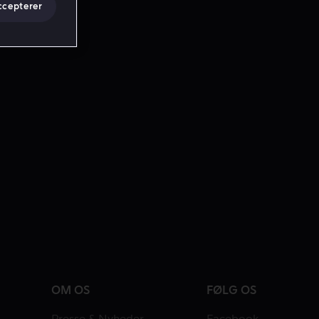
ccepterer
OM OS
FØLG OS