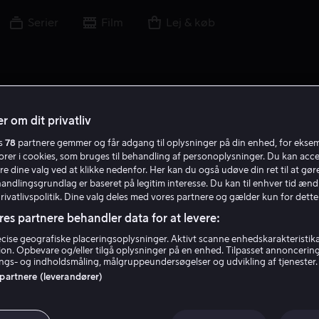
Serier
Film
Lej & køb
r om dit privatliv
es
78
partnere gemmer og får adgang til oplysninger på din enhed, for ekse
torer i cookies, som bruges til behandling af personoplysninger. Du kan acce
re dine valg ved at klikke nedenfor. Her kan du også udøve din ret til at gøre
handlingsgrundlag er baseret på legitim interesse. Du kan til enhver tid ænd
Privatlivspolitik. Dine valg deles med vores partnere og gælder kun for dette
res partnere behandler data for at levere:
ise geografiske placeringsoplysninger. Aktivt scanne enhedskarakteristika 
tion. Opbevare og/eller tilgå oplysninger på en enhed. Tilpasset annoncerin
Kirsten Zien
gs- og indholdsmåling, målgruppeundersøgelser og udvikling af tjenester.
 partnere (leverandører)
Skuespiller