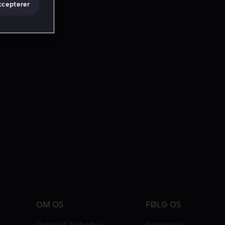
ccepterer
OM OS
FØLG OS