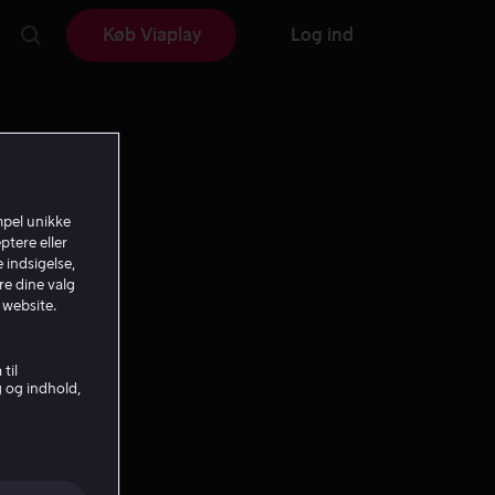
Køb Viaplay
Log ind
mpel unikke
ptere eller
 indsigelse,
re dine valg
 website.
til
g og indhold,