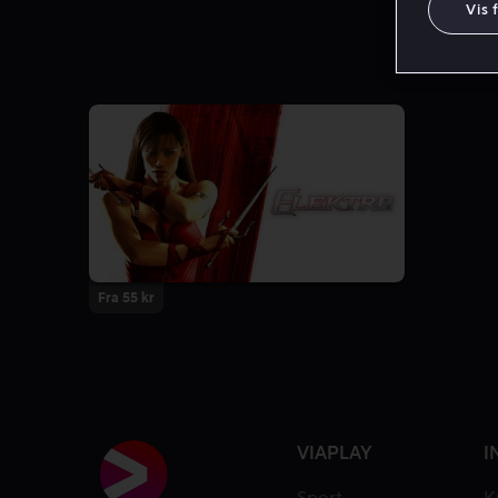
Vis 
Fra 55 kr
VIAPLAY
I