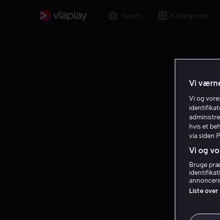
Sport
Kategorier
Vi værne
Vi og vor
identifika
administre
hvis et be
via siden 
Vi og vo
Bruge præc
identifika
annoncerin
Liste over