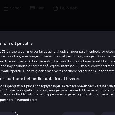
Serier
Film
Lej & køb
r om dit privatliv
es
78
partnere gemmer og får adgang til oplysninger på din enhed, for ekse
torer i cookies, som bruges til behandling af personoplysninger. Du kan acce
re dine valg ved at klikke nedenfor. Her kan du også udøve din ret til at gøre
handlingsgrundlag er baseret på legitim interesse. Du kan til enhver tid ænd
Privatlivspolitik. Dine valg deles med vores partnere og gælder kun for dette
res partnere behandler data for at levere:
ise geografiske placeringsoplysninger. Aktivt scanne enhedskarakteristika 
tion. Opbevare og/eller tilgå oplysninger på en enhed. Tilpasset annoncerin
Kristoffer Borgli
gs- og indholdsmåling, målgruppeundersøgelser og udvikling af tjenester.
 partnere (leverandører)
Instruktør
Forfatter