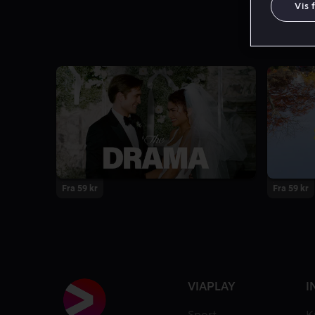
Vis 
Fra 59 kr
Fra 59 kr
VIAPLAY
I