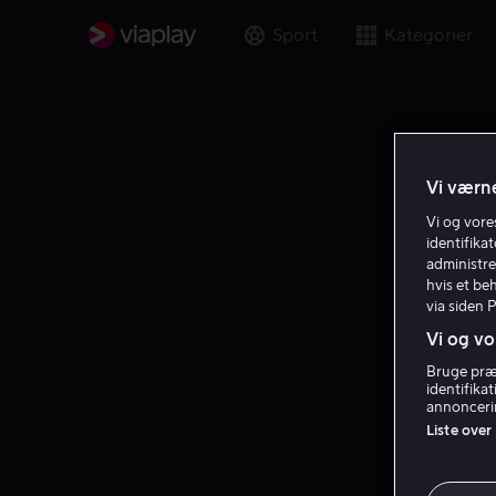
Sport
Kategorier
Vi værne
Vi og vor
identifika
administre
hvis et be
via siden 
Vi og vo
Bruge præc
identifika
annoncerin
Liste over