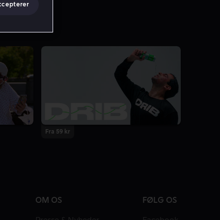
ccepterer
Fra 59 kr
OM OS
FØLG OS