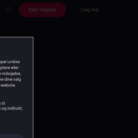
Køb Viaplay
Log ind
mpel unikke
ptere eller
 indsigelse,
re dine valg
 website.
til
g og indhold,