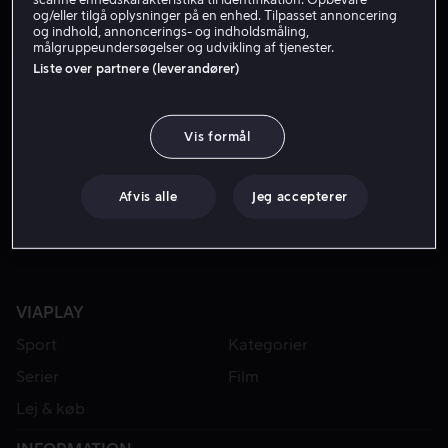
og/eller tilgå oplysninger på en enhed. Tilpasset annoncering
og indhold, annoncerings- og indholdsmåling,
målgruppeundersøgelser og udvikling af tjenester.
Liste over partnere (leverandører)
Vis formål
Lej 49 kr
Afvis alle
Jeg accepterer
VIAPLAY
Sport
Kategorier
Serier
Film
Lej & køb