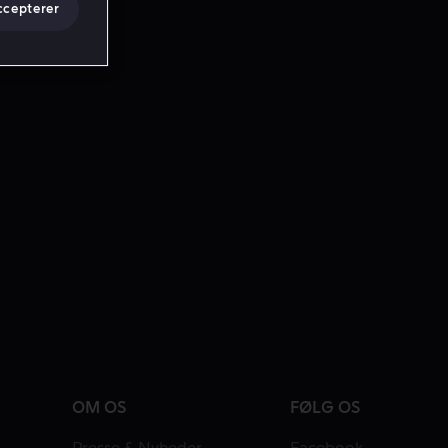
ccepterer
OM OS
FØLG OS