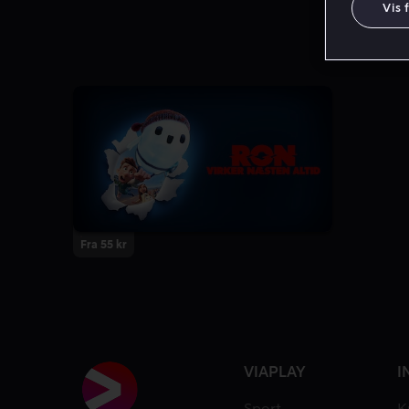
Vis 
Fra 55 kr
VIAPLAY
I