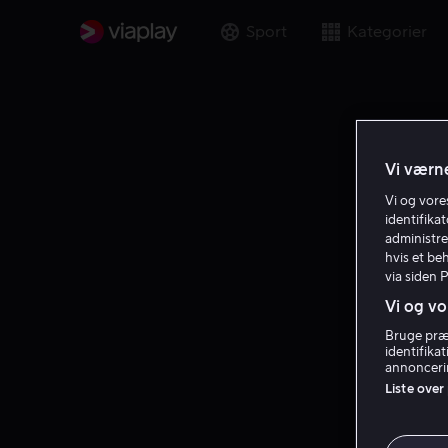
Sport
Kategorier
Vi værne
Vi og vor
identifika
administre
hvis et be
via siden 
Vi og vo
Bruge præc
identifika
annoncerin
Liste over