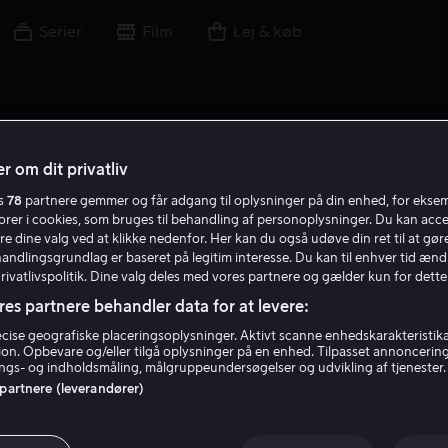
Serier
Film
Lej & køb
r om dit privatliv
es
78
partnere gemmer og får adgang til oplysninger på din enhed, for ekse
torer i cookies, som bruges til behandling af personoplysninger. Du kan acce
re dine valg ved at klikke nedenfor. Her kan du også udøve din ret til at gøre
handlingsgrundlag er baseret på legitim interesse. Du kan til enhver tid ænd
Privatlivspolitik. Dine valg deles med vores partnere og gælder kun for dette
res partnere behandler data for at levere:
ise geografiske placeringsoplysninger. Aktivt scanne enhedskarakteristika 
tion. Opbevare og/eller tilgå oplysninger på en enhed. Tilpasset annoncerin
Kylie Cantrall
gs- og indholdsmåling, målgruppeundersøgelser og udvikling af tjenester.
 partnere (leverandører)
Stemme