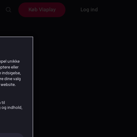
Køb Viaplay
Log ind
mpel unikke
ptere eller
 indsigelse,
re dine valg
 website.
til
g og indhold,