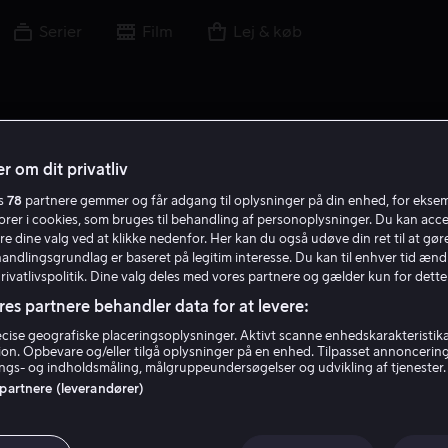
Serier
Film
Lej & køb
r om dit privatliv
es
78
partnere gemmer og får adgang til oplysninger på din enhed, for ekse
torer i cookies, som bruges til behandling af personoplysninger. Du kan acce
re dine valg ved at klikke nedenfor. Her kan du også udøve din ret til at gøre
handlingsgrundlag er baseret på legitim interesse. Du kan til enhver tid ænd
Privatlivspolitik. Dine valg deles med vores partnere og gælder kun for dette
res partnere behandler data for at levere:
ise geografiske placeringsoplysninger. Aktivt scanne enhedskarakteristika 
tion. Opbevare og/eller tilgå oplysninger på en enhed. Tilpasset annoncerin
Laverne Cox
gs- og indholdsmåling, målgruppeundersøgelser og udvikling af tjenester.
 partnere (leverandører)
Gæst
Skuespiller