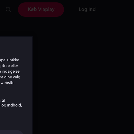
Køb Viaplay
Log ind
mpel unikke
ptere eller
 indsigelse,
re dine valg
 website.
til
g og indhold,