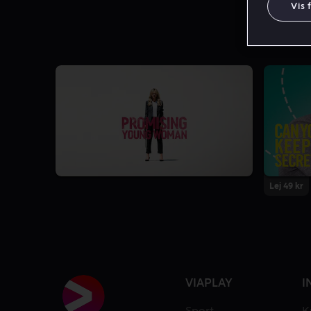
Vis 
Lej 49 kr
VIAPLAY
I