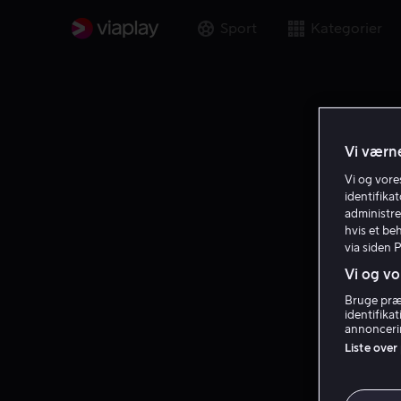
Sport
Kategorier
Vi værne
Vi og vor
identifika
administre
hvis et be
via siden 
Vi og vo
Bruge præc
identifika
annoncerin
Liste over