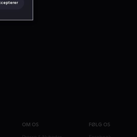
ccepterer
OM OS
FØLG OS