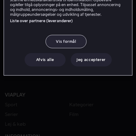
og/eller tilgå oplysninger på en enhed. Tilpasset annoncering
og indhold, annoncerings- og indholdsmåling,
målgruppeundersøgelser og udvikling af tjenester.
Liste over partnere (leverandører)
Vis formål
Lej 49 kr
Fra 49 kr
Afvis alle
Jeg accepterer
VIAPLAY
Sport
Kategorier
Serier
Film
Lej & køb