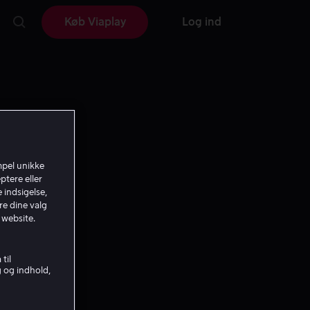
Køb Viaplay
Log ind
mpel unikke
ptere eller
 indsigelse,
re dine valg
 website.
til
g og indhold,