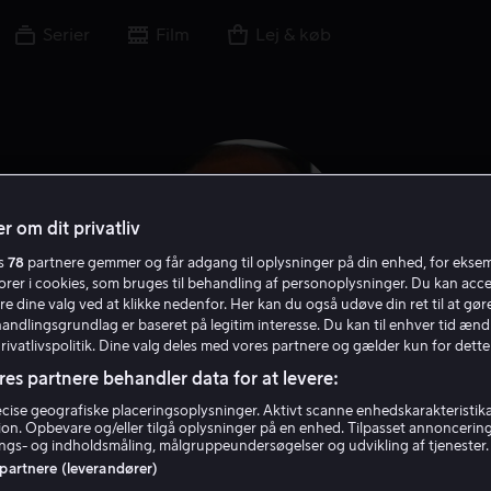
Serier
Film
Lej & køb
r om dit privatliv
es
78
partnere gemmer og får adgang til oplysninger på din enhed, for ekse
torer i cookies, som bruges til behandling af personoplysninger. Du kan acce
re dine valg ved at klikke nedenfor. Her kan du også udøve din ret til at gøre
handlingsgrundlag er baseret på legitim interesse. Du kan til enhver tid ænd
Privatlivspolitik. Dine valg deles med vores partnere og gælder kun for dette
res partnere behandler data for at levere:
Lennie James
ise geografiske placeringsoplysninger. Aktivt scanne enhedskarakteristika 
tion. Opbevare og/eller tilgå oplysninger på en enhed. Tilpasset annoncerin
gs- og indholdsmåling, målgruppeundersøgelser og udvikling af tjenester.
Skuespiller
Stemme
Gæst
 partnere (leverandører)