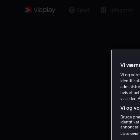
Sport
Kategorier
Vi værne
Vi og vor
identifika
administre
hvis et be
via siden 
Vi og vo
Bruge præc
identifika
annoncerin
Liste over