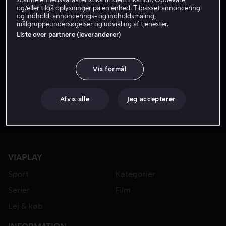
og/eller tilgå oplysninger på en enhed. Tilpasset annoncering
og indhold, annoncerings- og indholdsmåling,
målgruppeundersøgelser og udvikling af tjenester.
Liste over partnere (leverandører)
Vis formål
Fra 49 kr
Lej 49 kr
Afvis alle
Jeg accepterer
VIAPLAY
Sport
Kategorier
Serier
Film
Lej & køb