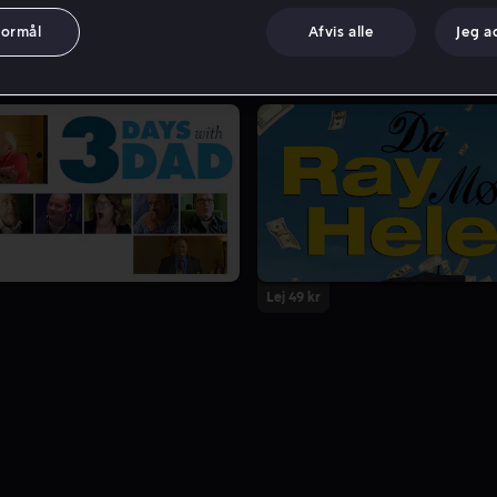
formål
Afvis alle
Jeg a
Lej 49 kr