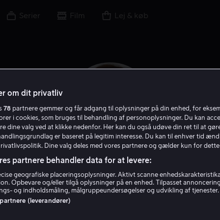
Serier
Film
Lej & køb
r om dit privatliv
es
78
partnere gemmer og får adgang til oplysninger på din enhed, for ekse
torer i cookies, som bruges til behandling af personoplysninger. Du kan acce
re dine valg ved at klikke nedenfor. Her kan du også udøve din ret til at gøre
handlingsgrundlag er baseret på legitim interesse. Du kan til enhver tid ænd
Privatlivspolitik. Dine valg deles med vores partnere og gælder kun for dette
res partnere behandler data for at levere:
Lesley Ann Warren
ise geografiske placeringsoplysninger. Aktivt scanne enhedskarakteristika 
tion. Opbevare og/eller tilgå oplysninger på en enhed. Tilpasset annoncerin
gs- og indholdsmåling, målgruppeundersøgelser og udvikling af tjenester.
 partnere (leverandører)
Skuespiller
Gæst
Filmproducent