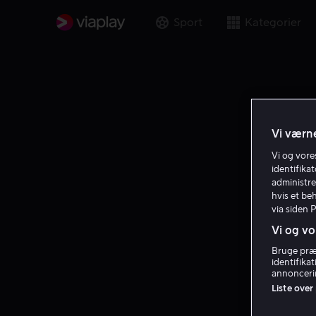
Sport
Kategorier
Vi værne
Vi og vor
identifika
administre
hvis et be
via siden 
Vi og vo
Bruge præc
identifika
annoncerin
Liste over