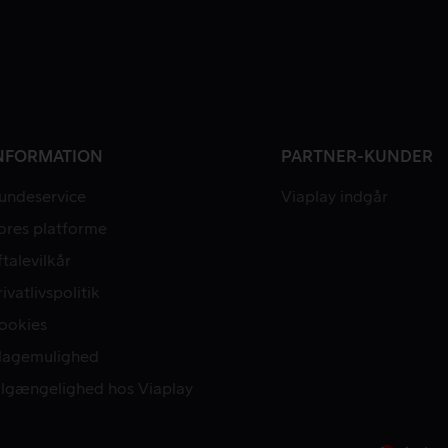
NFORMATION
PARTNER-KUNDER
undeservice
Viaplay indgår
ores platforme
ftalevilkår
rivatlivspolitik
ookies
lagemulighed
ilgængelighed hos Viaplay