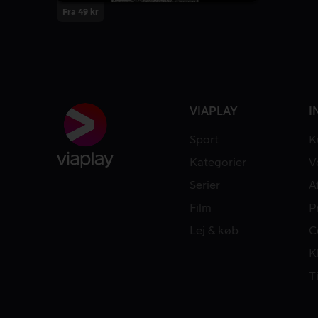
Fra 49 kr
VIAPLAY
I
Sport
K
Kategorier
V
Serier
A
Film
P
Lej & køb
C
K
T