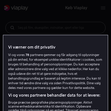
Køb Viaplay
Søg på film, skuespiller, instruktør, sport eller liga
Vi værner om dit privatliv
Vi og vores
78
partnere gemmer og får adgang til oplysninger
på din enhed, for eksempel unikke identifikatorer i cookies, som
bruges til behandling af personoplysninger. Du kan acceptere
eller administrere dine valg ved at klikke nedenfor. Her kan du
også udøve din ret til at gøre indsigelse, hvis et
behandlingsgrundlag er baseret på legitim interesse. Du kan til
enhver tid ændre dine valg via siden Privatlivspolitik. Dine valg
deles med vores partnere og gælder kun for dette website.
Vi og vores partnere behandler data for at levere:
Bruge præcise geografiske placeringsoplysninger. Aktivt
scanne enhedskarakteristika til identifikation. Opbevare
og/eller tilgå oplysninger på en enhed. Tilpasset annoncering