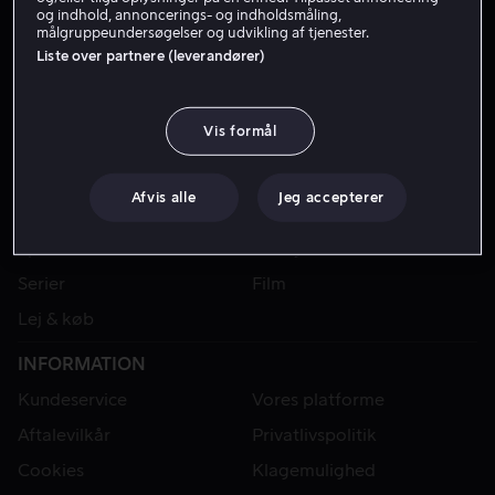
og indhold, annoncerings- og indholdsmåling,
målgruppeundersøgelser og udvikling af tjenester.
Liste over partnere (leverandører)
Vis formål
Afvis alle
Jeg accepterer
VIAPLAY
Sport
Kategorier
Serier
Film
Lej & køb
INFORMATION
Kundeservice
Vores platforme
Aftalevilkår
Privatlivspolitik
Cookies
Klagemulighed