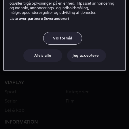
og/eller tilgå oplysninger på en enhed. Tilpasset annoncering
og indhold, annoncerings- og indholdsmåling,
målgruppeundersøgelser og udvikling af tjenester.
Liste over partnere (leverandører)
Vis formål
Afvis alle
Jeg accepterer
VIAPLAY
Sport
Kategorier
Serier
Film
Lej & køb
INFORMATION