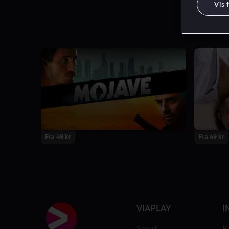
Vis 
Fra 49 kr
Fra 49 kr
VIAPLAY
I