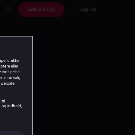
Køb Viaplay
Log ind
mpel unikke
ptere eller
 indsigelse,
re dine valg
 website.
til
g og indhold,