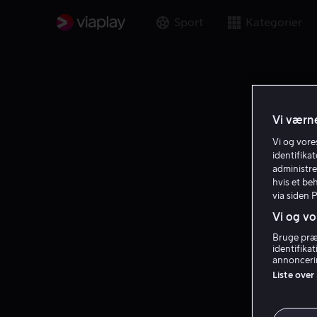
Sport
Kategorier
Vi værne
Vi og vor
identifika
administre
hvis et be
via siden 
Vi og vo
Bruge præc
identifika
annoncerin
Liste over