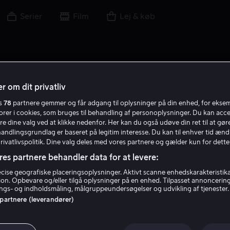
Serier
Film
Lej & køb
r om dit privatliv
es
78
partnere gemmer og får adgang til oplysninger på din enhed, for ekse
torer i cookies, som bruges til behandling af personoplysninger. Du kan acce
re dine valg ved at klikke nedenfor. Her kan du også udøve din ret til at gøre
handlingsgrundlag er baseret på legitim interesse. Du kan til enhver tid ænd
Privatlivspolitik. Dine valg deles med vores partnere og gælder kun for dette
res partnere behandler data for at levere:
ise geografiske placeringsoplysninger. Aktivt scanne enhedskarakteristika 
tion. Opbevare og/eller tilgå oplysninger på en enhed. Tilpasset annoncerin
Louise Bourgoin
gs- og indholdsmåling, målgruppeundersøgelser og udvikling af tjenester.
 partnere (leverandører)
Skuespiller