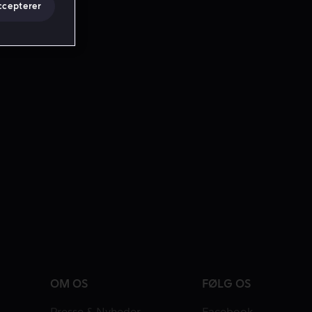
ccepterer
OM OS
FØLG OS