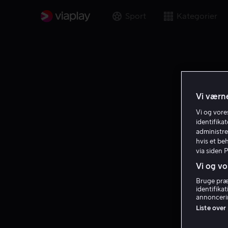
Sport
Kategorier
Vi værne
Vi og vor
identifika
administre
hvis et be
via siden 
Vi og vo
Bruge præc
identifika
annoncerin
Liste over