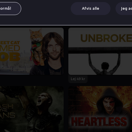
formål
Afvis alle
Jeg a
Lej 49 kr