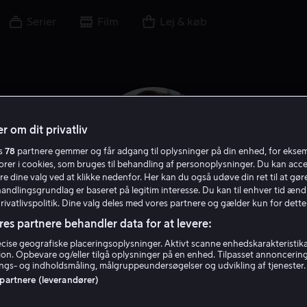
Serier
Film
Lej & køb
r om dit privatliv
es
78
partnere gemmer og får adgang til oplysninger på din enhed, for ekse
torer i cookies, som bruges til behandling af personoplysninger. Du kan acce
re dine valg ved at klikke nedenfor. Her kan du også udøve din ret til at gøre
handlingsgrundlag er baseret på legitim interesse. Du kan til enhver tid ænd
Privatlivspolitik. Dine valg deles med vores partnere og gælder kun for dette
res partnere behandler data for at levere:
Luke Treadaway
ise geografiske placeringsoplysninger. Aktivt scanne enhedskarakteristika 
tion. Opbevare og/eller tilgå oplysninger på en enhed. Tilpasset annoncerin
gs- og indholdsmåling, målgruppeundersøgelser og udvikling af tjenester.
 partnere (leverandører)
Skuespiller