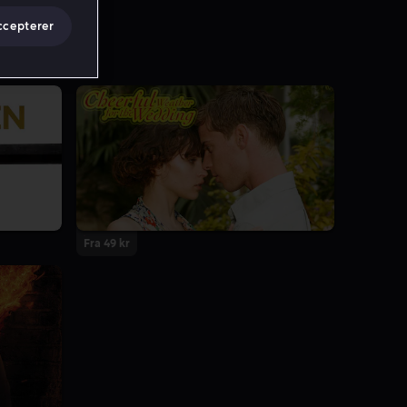
ccepterer
Fra 49 kr