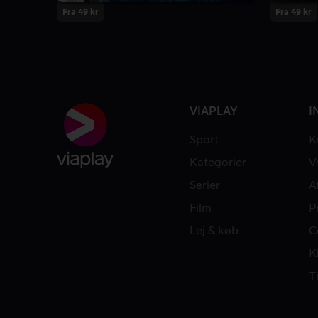
Fra 49 kr
Fra 49 kr
VIAPLAY
I
Sport
K
Kategorier
V
Serier
A
Film
P
Lej & køb
C
K
T