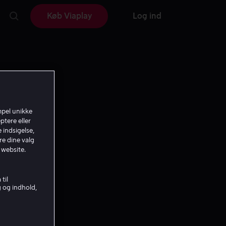
Køb Viaplay
Log ind
mpel unikke
ptere eller
 indsigelse,
re dine valg
 website.
til
g og indhold,