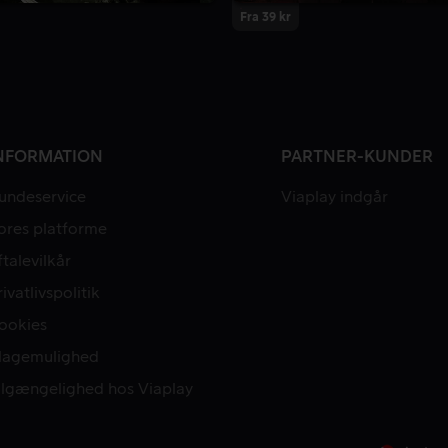
Fra 39 kr
NFORMATION
PARTNER-KUNDER
undeservice
Viaplay indgår
ores platforme
ftalevilkår
rivatlivspolitik
ookies
lagemulighed
ilgængelighed hos Viaplay