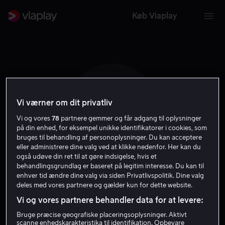
Køb Viaplay
Vi værner om dit privatliv
M M
Vi og vores
78
partnere gemmer og får adgang til oplysninger
på din enhed, for eksempel unikke identifikatorer i cookies, som
bruges til behandling af personoplysninger. Du kan acceptere
eller administrere dine valg ved at klikke nedenfor. Her kan du
også udøve din ret til at gøre indsigelse, hvis et
behandlingsgrundlag er baseret på legitim interesse. Du kan til
enhver tid ændre dine valg via siden Privatlivspolitik. Dine valg
Marcus McGuire
deles med vores partnere og gælder kun for dette website.
Vi og vores partnere behandler data for at levere:
Skuespiller
Bruge præcise geografiske placeringsoplysninger. Aktivt
scanne enhedskarakteristika til identifikation. Opbevare