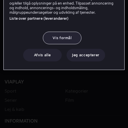
og/eller tilgå oplysninger på en enhed. Tilpasset annoncering
og indhold, annoncerings- og indholdsmåling,
målgruppeundersøgelser og udvikling af tjenester.
Liste over partnere (leverandører)
Vis formål
Afvis alle
Jeg accepterer
VIAPLAY
Sport
Kategorier
Serier
Film
Lej & køb
INFORMATION