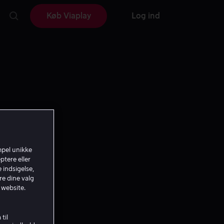
Køb Viaplay
Log ind
mpel unikke
ptere eller
 indsigelse,
re dine valg
 website.
til