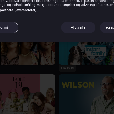
tion. Opbevare og/eller tilgå oplysninger på en enhed. Tilpasset annoncerin
gs- og indholdsmåling, målgruppeundersøgelser og udvikling af tjenester.
 partnere (leverandører)
formål
Afvis alle
Jeg a
Fra 49 kr