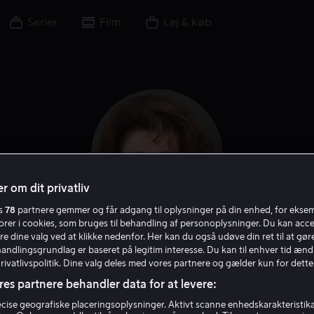
Serier
Film
Lej & køb
r om dit privatliv
es
78
partnere gemmer og får adgang til oplysninger på din enhed, for ekse
torer i cookies, som bruges til behandling af personoplysninger. Du kan acce
re dine valg ved at klikke nedenfor. Her kan du også udøve din ret til at gøre
Margo Martindale
handlingsgrundlag er baseret på legitim interesse. Du kan til enhver tid ænd
Privatlivspolitik. Dine valg deles med vores partnere og gælder kun for dette
res partnere behandler data for at levere:
Skuespiller
Gæst
Stemme
ise geografiske placeringsoplysninger. Aktivt scanne enhedskarakteristika 