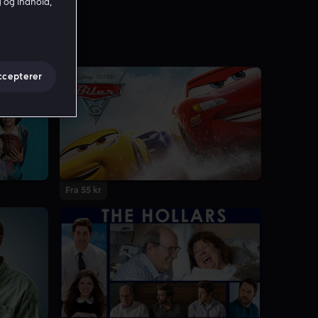
g og indhold,
ccepterer
Fra 55 kr