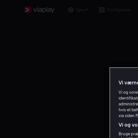
Sport
Kategorier
Vi værne
Vi og vor
identifika
administre
hvis et be
via siden 
Vi og vo
Bruge præc