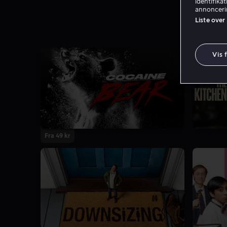
identifika
annoncerin
Liste over
Vis 
Fra 49 kr