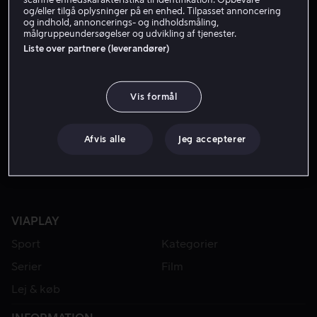
og/eller tilgå oplysninger på en enhed. Tilpasset annoncering
og indhold, annoncerings- og indholdsmåling,
målgruppeundersøgelser og udvikling af tjenester.
Liste over partnere (leverandører)
Vis formål
Lej 49 kr
Afvis alle
Jeg accepterer
VIAPLAY
Sport
Kategorier
Serier
Film
Lej & køb