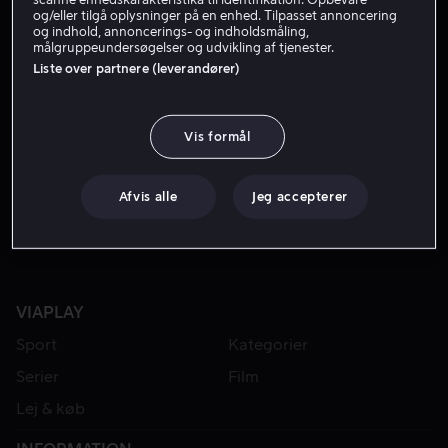
og/eller tilgå oplysninger på en enhed. Tilpasset annoncering
og indhold, annoncerings- og indholdsmåling,
målgruppeundersøgelser og udvikling af tjenester.
Liste over partnere (leverandører)
Vis formål
Fra 49 kr
Afvis alle
Jeg accepterer
VIAPLAY
Sport
Kategorier
Serier
Film
Lej & køb