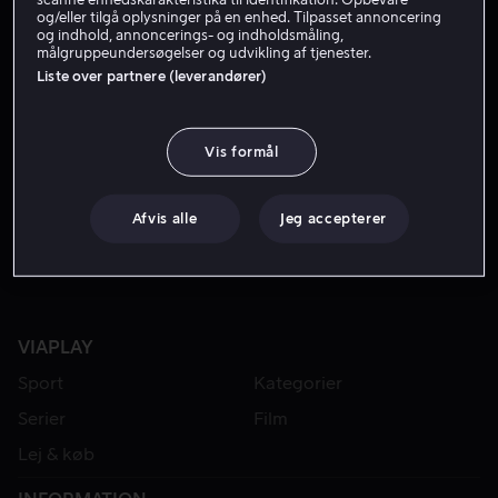
og/eller tilgå oplysninger på en enhed. Tilpasset annoncering
og indhold, annoncerings- og indholdsmåling,
målgruppeundersøgelser og udvikling af tjenester.
Liste over partnere (leverandører)
Vis formål
Fra 49 kr
Afvis alle
Jeg accepterer
VIAPLAY
Sport
Kategorier
Serier
Film
Lej & køb