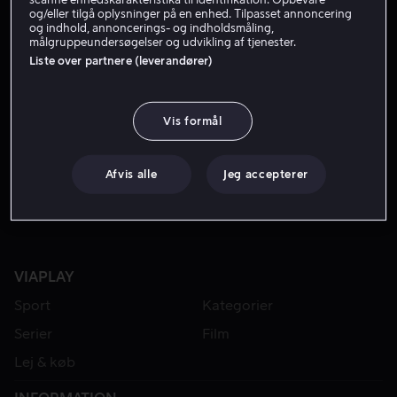
og/eller tilgå oplysninger på en enhed. Tilpasset annoncering
og indhold, annoncerings- og indholdsmåling,
målgruppeundersøgelser og udvikling af tjenester.
Liste over partnere (leverandører)
Vis formål
Fra 49 kr
Afvis alle
Jeg accepterer
VIAPLAY
Sport
Kategorier
Serier
Film
Lej & køb