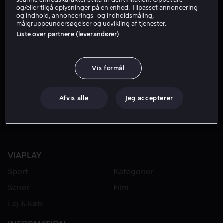
og/eller tilgå oplysninger på en enhed. Tilpasset annoncering
og indhold, annoncerings- og indholdsmåling,
målgruppeundersøgelser og udvikling af tjenester.
Liste over partnere (leverandører)
Vis formål
Fra 49 kr
Afvis alle
Jeg accepterer
VIAPLAY
Sport
Kategorier
Serier
Film
Lej & køb