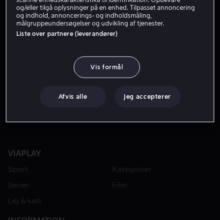
og/eller tilgå oplysninger på en enhed. Tilpasset annoncering
og indhold, annoncerings- og indholdsmåling,
målgruppeundersøgelser og udvikling af tjenester.
Liste over partnere (leverandører)
Vis formål
Fra 49 kr
Afvis alle
Jeg accepterer
VIAPLAY
Sport
Kategorier
Serier
Film
Lej & køb