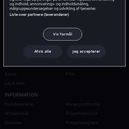
og indhold, annoncerings- og indholdsmåling,
målgruppeundersøgelser og udvikling af tjenester.
Liste over partnere (leverandører)
Vis formål
Afvis alle
Jeg accepterer
VIAPLAY
Sport
Kategorier
Serier
Film
Lej & køb
INFORMATION
Kundeservice
Vores platforme
Aftalevilkår
Privatlivspolitik
Cookies
Klagemulighed