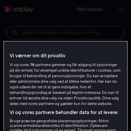
Køb Viaplay
Søg på film, skuespiller, instruktør, sport eller liga
Vi værner om dit privatliv
Vi og vores
78
partnere gemmer og får adgang til oplysninger
på din enhed, for eksempel unikke identifikatorer i cookies, som
bruges til behandling af personoplysninger. Du kan acceptere
eller administrere dine valg ved at klikke nedenfor. Her kan du
også udøve din ret til at gøre indsigelse, hvis et
behandlingsgrundlag er baseret på legitim interesse. Du kan til
enhver tid ændre dine valg via siden Privatlivspolitik. Dine valg
deles med vores partnere og gælder kun for dette website.
Vi og vores partnere behandler data for at levere:
Bruge præcise geografiske placeringsoplysninger. Aktivt
scanne enhedskarakteristika til identifikation. Opbevare
og/eller tilgå oplysninger på en enhed. Tilpasset annoncering