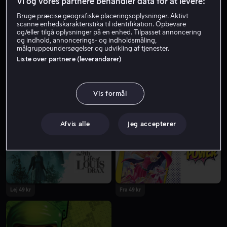
Vi og vores partnere behandler data for at levere:
Stemme
Skuespiller
Gæst
Bruge præcise geografiske placeringsoplysninger. Aktivt
scanne enhedskarakteristika til identifikation. Opbevare
og/eller tilgå oplysninger på en enhed. Tilpasset annoncering
og indhold, annoncerings- og indholdsmåling,
målgruppeundersøgelser og udvikling af tjenester.
Liste over partnere (leverandører)
Vis formål
Fra 55 kr
Afvis alle
Jeg accepterer
Lej 49 kr
Fra 49 kr