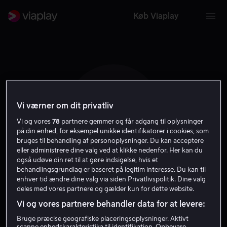
Køb Viaplay
Vi værner om dit privatliv
M C
Vi og vores
78
partnere gemmer og får adgang til oplysninger
på din enhed, for eksempel unikke identifikatorer i cookies, som
bruges til behandling af personoplysninger. Du kan acceptere
eller administrere dine valg ved at klikke nedenfor. Her kan du
også udøve din ret til at gøre indsigelse, hvis et
behandlingsgrundlag er baseret på legitim interesse. Du kan til
Michael Clarke
enhver tid ændre dine valg via siden Privatlivspolitik. Dine valg
deles med vores partnere og gælder kun for dette website.
Vi og vores partnere behandler data for at levere:
Skuespiller
Bruge præcise geografiske placeringsoplysninger. Aktivt
scanne enhedskarakteristika til identifikation. Opbevare