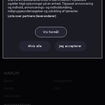
og/eller tilgå oplysninger på en enhed. Tilpasset annoncering
og indhold, annoncerings- og indholdsmåling,
målgruppeundersøgelser og udvikling af tjenester.
Liste over partnere (leverandører)
Vis formål
Fra 59 kr
Afvis alle
Jeg accepterer
VIAPLAY
Sport
Kategorier
Serier
Film
Lej & køb