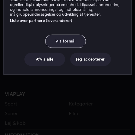
og/eller tilgå oplysninger på en enhed. Tilpasset annoncering
og indhold, annoncerings- og indholdsmåling,
målgruppeundersøgelser og udvikling af tjenester.
Liste over partnere (leverandører)
Vis formål
Kun hos os
Fra 49 kr
Afvis alle
Jeg accepterer
VIAPLAY
Sport
Kategorier
Serier
Film
Lej & køb