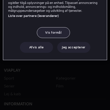
og/eller tilgå oplysninger på en enhed. Tilpasset annoncering
og indhold, annoncerings- og indholdsmåling,
målgruppeundersøgelser og udvikling af tjenester.
Liste over partnere (leverandører)
Vis formål
Afvis alle
Jeg accepterer
VIAPLAY
Sport
Kategorier
Serier
Film
Lej & køb
INFORMATION