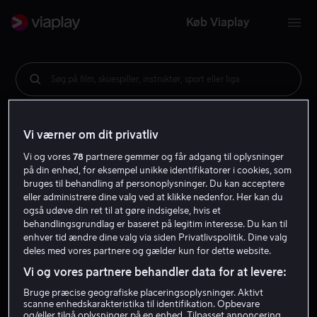
Køb Viaplay
Søg på film, skuespiller, instruktør, sport eller liga
Vi værner om dit privatliv
Vi og vores
78
partnere gemmer og får adgang til oplysninger
på din enhed, for eksempel unikke identifikatorer i cookies, som
bruges til behandling af personoplysninger. Du kan acceptere
eller administrere dine valg ved at klikke nedenfor. Her kan du
også udøve din ret til at gøre indsigelse, hvis et
behandlingsgrundlag er baseret på legitim interesse. Du kan til
enhver tid ændre dine valg via siden Privatlivspolitik. Dine valg
deles med vores partnere og gælder kun for dette website.
Vi og vores partnere behandler data for at levere:
Bruge præcise geografiske placeringsoplysninger. Aktivt
scanne enhedskarakteristika til identifikation. Opbevare
og/eller tilgå oplysninger på en enhed. Tilpasset annoncering