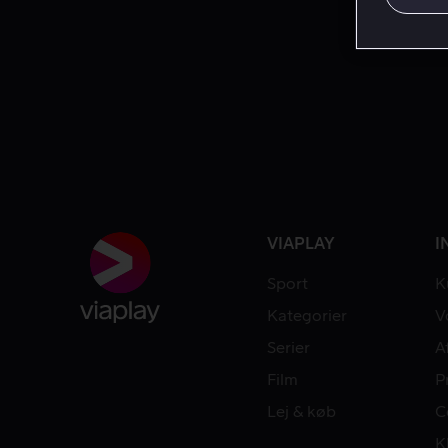
VIAPLAY
I
Sport
K
Kategorier
V
Serier
A
Film
P
Lej & køb
C
K