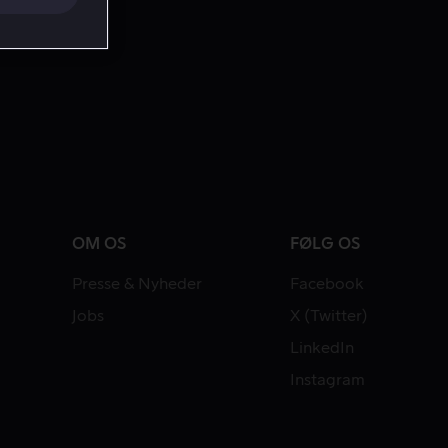
OM OS
FØLG OS
Presse & Nyheder
Facebook
Jobs
X (Twitter)
LinkedIn
Instagram