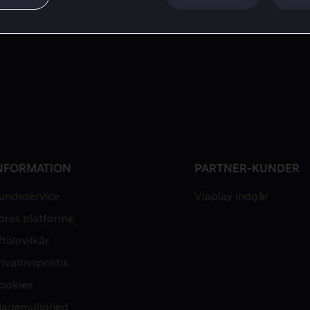
NFORMATION
PARTNER-KUNDER
undeservice
Viaplay indgår
ores platforme
ftalevilkår
rivatlivspolitik
ookies
lagemulighed