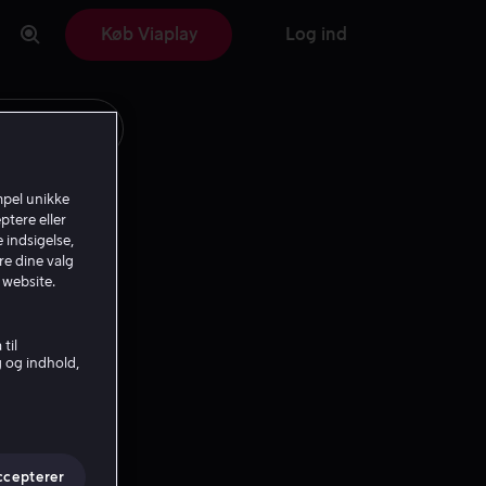
Køb Viaplay
Log ind
mpel unikke
ptere eller
 indsigelse,
re dine valg
 website.
til
g og indhold,
ccepterer