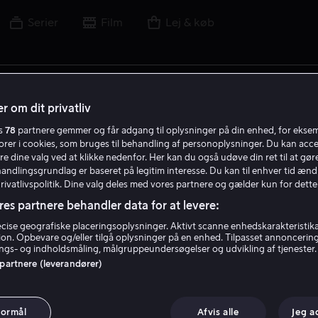
Serier
Film
Lej & køb
lm, skuespiller, instruktør, sport eller liga
r om dit privatliv
es
78
partnere gemmer og får adgang til oplysninger på din enhed, for ekse
torer i cookies, som bruges til behandling af personoplysninger. Du kan acce
re dine valg ved at klikke nedenfor. Her kan du også udøve din ret til at gøre
handlingsgrundlag er baseret på legitim interesse. Du kan til enhver tid ænd
Privatlivspolitik. Dine valg deles med vores partnere og gælder kun for dette
res partnere behandler data for at levere:
ise geografiske placeringsoplysninger. Aktivt scanne enhedskarakteristika 
tion. Opbevare og/eller tilgå oplysninger på en enhed. Tilpasset annoncerin
gs- og indholdsmåling, målgruppeundersøgelser og udvikling af tjenester.
 partnere (leverandører)
formål
Afvis alle
Jeg a