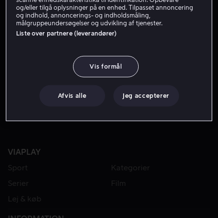
og/eller tilgå oplysninger på en enhed. Tilpasset annoncering
og indhold, annoncerings- og indholdsmåling,
målgruppeundersøgelser og udvikling af tjenester.
Liste over partnere (leverandører)
Vis formål
Lej 49 kr
Fra 49 kr
Afvis alle
Jeg accepterer
VIAPLAY
Sport
Kategorier
Serier
Film
Lej & køb