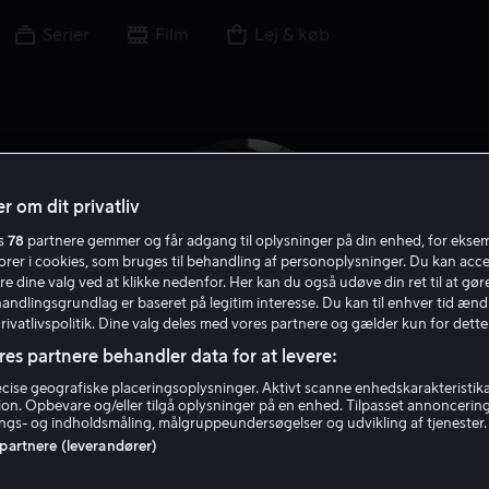
Serier
Film
Lej & køb
r om dit privatliv
es
78
partnere gemmer og får adgang til oplysninger på din enhed, for ekse
torer i cookies, som bruges til behandling af personoplysninger. Du kan acce
re dine valg ved at klikke nedenfor. Her kan du også udøve din ret til at gøre
handlingsgrundlag er baseret på legitim interesse. Du kan til enhver tid ænd
Privatlivspolitik. Dine valg deles med vores partnere og gælder kun for dette
res partnere behandler data for at levere:
Mike Dopud
ise geografiske placeringsoplysninger. Aktivt scanne enhedskarakteristika 
tion. Opbevare og/eller tilgå oplysninger på en enhed. Tilpasset annoncerin
gs- og indholdsmåling, målgruppeundersøgelser og udvikling af tjenester.
 partnere (leverandører)
Skuespiller
Gæst