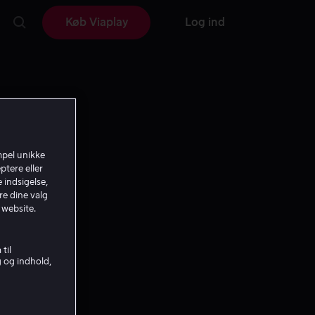
Køb Viaplay
Log ind
mpel unikke
ptere eller
 indsigelse,
re dine valg
 website.
til
g og indhold,