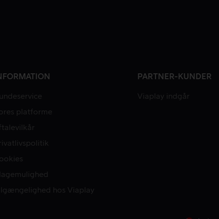
NFORMATION
PARTNER-KUNDER
undeservice
Viaplay indgår
ores platforme
ftalevilkår
rivatlivspolitik
ookies
lagemulighed
ilgængelighed hos Viaplay