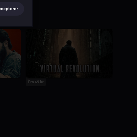
ccepterer
Fra 49 kr