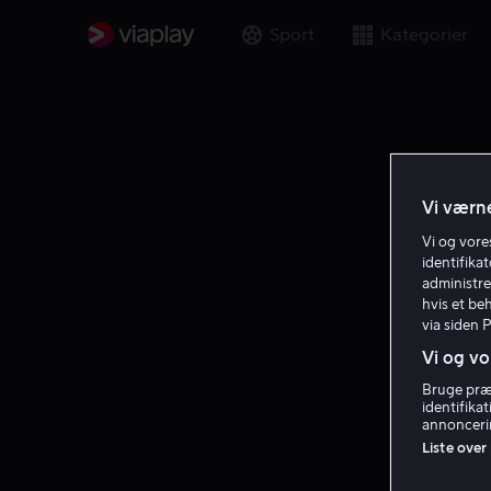
Sport
Kategorier
Vi værne
Vi og vor
identifika
administre
hvis et be
via siden 
Vi og vo
Bruge præc
identifika
annoncerin
Liste over