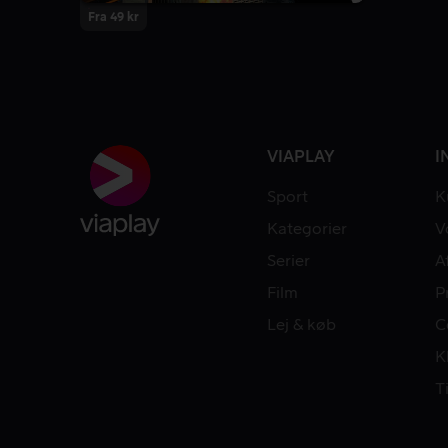
Fra 49 kr
VIAPLAY
I
Sport
K
Kategorier
V
Serier
A
Film
P
Lej & køb
C
K
T