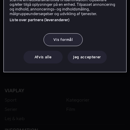
og/eller tilgå oplysninger på en enhed. Tilpasset annoncering
og indhold, annoncerings- og indholdsmåling,
målgruppeundersøgelser og udvikling af tjenester.
Liste over partnere (leverandører)
Vis formål
Fra 49 kr
Afvis alle
Jeg accepterer
VIAPLAY
Sport
Kategorier
Serier
Film
Lej & køb