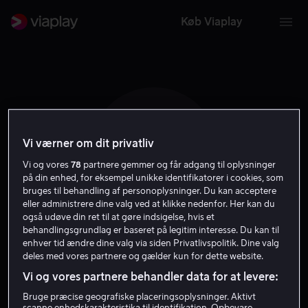
Køb Viaplay
Vi værner om dit privatliv
M M
Vi og vores
78
partnere gemmer og får adgang til oplysninger
på din enhed, for eksempel unikke identifikatorer i cookies, som
bruges til behandling af personoplysninger. Du kan acceptere
eller administrere dine valg ved at klikke nedenfor. Her kan du
også udøve din ret til at gøre indsigelse, hvis et
behandlingsgrundlag er baseret på legitim interesse. Du kan til
Mikkel Munch-Fals
enhver tid ændre dine valg via siden Privatlivspolitik. Dine valg
deles med vores partnere og gælder kun for dette website.
Vi og vores partnere behandler data for at levere:
Forfatter
Instruktør
Bruge præcise geografiske placeringsoplysninger. Aktivt
scanne enhedskarakteristika til identifikation. Opbevare