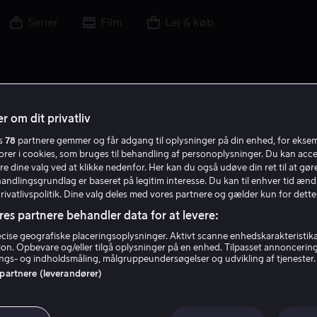
Serier
Film
Lej & køb
r om dit privatliv
es
78
partnere gemmer og får adgang til oplysninger på din enhed, for ekse
M D
torer i cookies, som bruges til behandling af personoplysninger. Du kan acce
re dine valg ved at klikke nedenfor. Her kan du også udøve din ret til at gøre
handlingsgrundlag er baseret på legitim interesse. Du kan til enhver tid ænd
Privatlivspolitik. Dine valg deles med vores partnere og gælder kun for dette
res partnere behandler data for at levere:
ise geografiske placeringsoplysninger. Aktivt scanne enhedskarakteristika 
tion. Opbevare og/eller tilgå oplysninger på en enhed. Tilpasset annoncerin
Mohamed Djeziri
gs- og indholdsmåling, målgruppeundersøgelser og udvikling af tjenester.
 partnere (leverandører)
Skuespiller