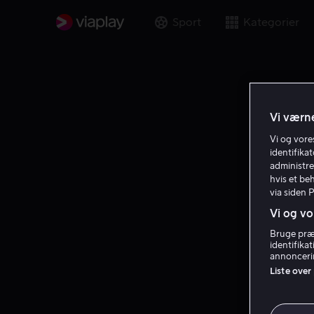
Sport
Kategorier
Vi værne
Vi og vor
identifika
administre
hvis et be
via siden 
Vi og vo
Bruge præc
identifika
annoncerin
Liste over