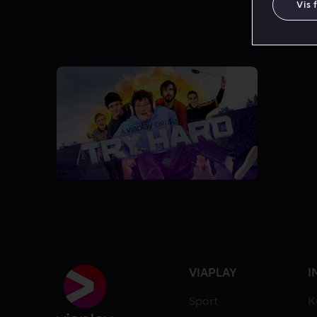
Vis 
5.7
1 Sæson
VIAPLAY
I
Sport
K