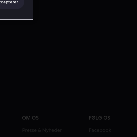
ccepterer
OM OS
FØLG OS
Presse & Nyheder
Facebook