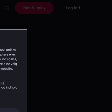
Køb Viaplay
Log ind
mpel unikke
ptere eller
 indsigelse,
re dine valg
 website.
til
g og indhold,