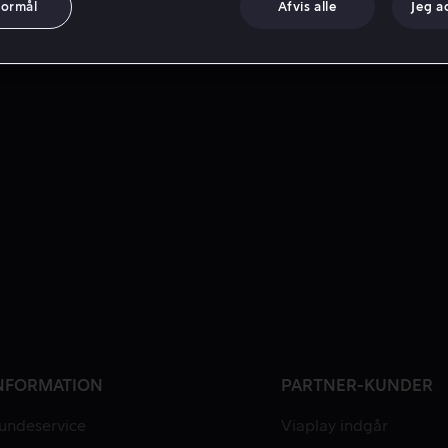
formål
Afvis alle
Jeg a
NFORMATION
PARTNER-KUNDER
undeservice
Viaplay indgår