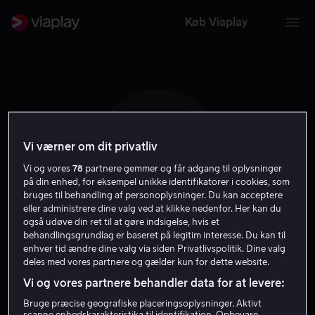
Køb Viaplay
Vi værner om dit privatliv
N A
Vi og vores
78
partnere gemmer og får adgang til oplysninger
på din enhed, for eksempel unikke identifikatorer i cookies, som
bruges til behandling af personoplysninger. Du kan acceptere
eller administrere dine valg ved at klikke nedenfor. Her kan du
også udøve din ret til at gøre indsigelse, hvis et
behandlingsgrundlag er baseret på legitim interesse. Du kan til
Nadia Auda
enhver tid ændre dine valg via siden Privatlivspolitik. Dine valg
deles med vores partnere og gælder kun for dette website.
Vi og vores partnere behandler data for at levere:
Skuespiller
Bruge præcise geografiske placeringsoplysninger. Aktivt
scanne enhedskarakteristika til identifikation. Opbevare