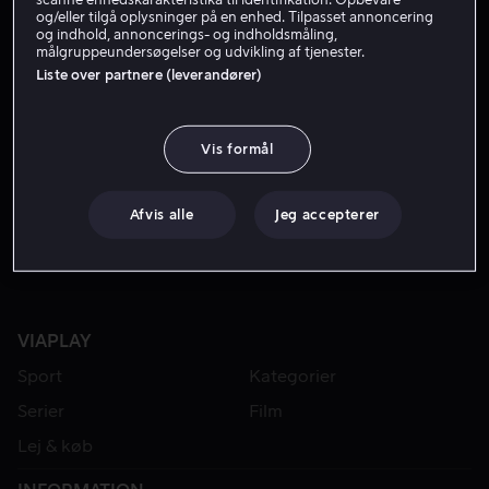
og/eller tilgå oplysninger på en enhed. Tilpasset annoncering
og indhold, annoncerings- og indholdsmåling,
målgruppeundersøgelser og udvikling af tjenester.
Liste over partnere (leverandører)
Vis formål
Fra 49 kr
Afvis alle
Jeg accepterer
VIAPLAY
Sport
Kategorier
Serier
Film
Lej & køb