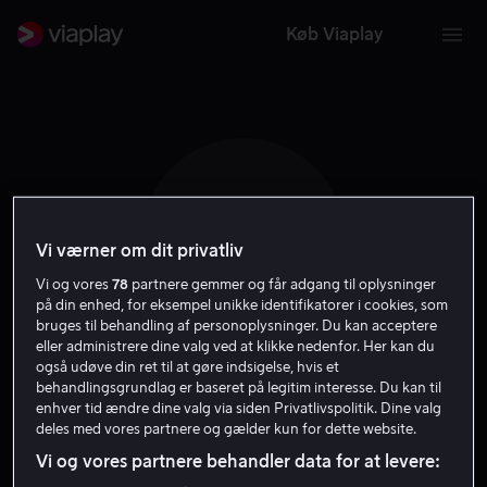
Køb Viaplay
N M
Vi værner om dit privatliv
Vi og vores
78
partnere gemmer og får adgang til oplysninger
på din enhed, for eksempel unikke identifikatorer i cookies, som
bruges til behandling af personoplysninger. Du kan acceptere
eller administrere dine valg ved at klikke nedenfor. Her kan du
også udøve din ret til at gøre indsigelse, hvis et
Natalie Morales
behandlingsgrundlag er baseret på legitim interesse. Du kan til
enhver tid ændre dine valg via siden Privatlivspolitik. Dine valg
deles med vores partnere og gælder kun for dette website.
Instruktør
Skuespiller
Stemme
Vi og vores partnere behandler data for at levere: