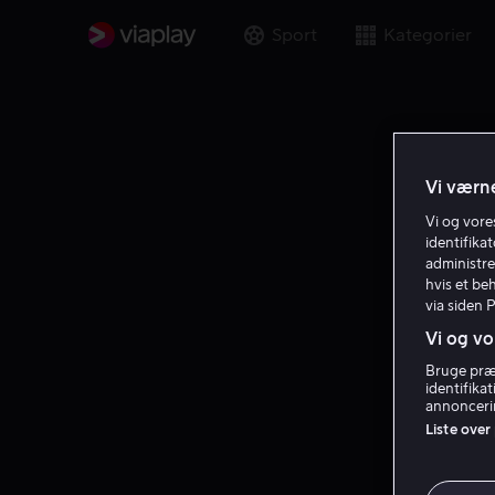
Sport
Kategorier
Vi værne
Vi og vor
identifika
administre
hvis et be
via siden 
Vi og vo
Bruge præc
identifika
annoncerin
Liste over