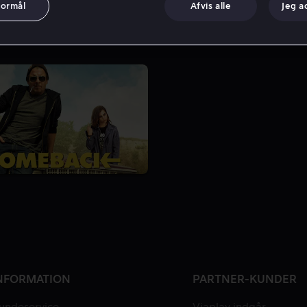
formål
Afvis alle
Jeg a
NFORMATION
PARTNER-KUNDER