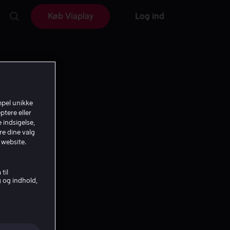
Køb Viaplay
Log ind
mpel unikke
ptere eller
 indsigelse,
re dine valg
 website.
til
g og indhold,