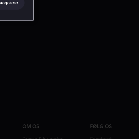
ccepterer
OM OS
FØLG OS