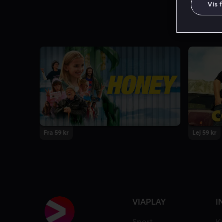
Vis 
Fra 59 kr
Lej 59 kr
VIAPLAY
I