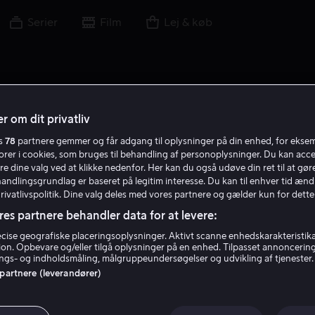
Serier
Film
Lej & køb
r om dit privatliv
es
78
partnere gemmer og får adgang til oplysninger på din enhed, for ekse
torer i cookies, som bruges til behandling af personoplysninger. Du kan acce
re dine valg ved at klikke nedenfor. Her kan du også udøve din ret til at gøre
handlingsgrundlag er baseret på legitim interesse. Du kan til enhver tid ænd
Privatlivspolitik. Dine valg deles med vores partnere og gælder kun for dette
res partnere behandler data for at levere:
ise geografiske placeringsoplysninger. Aktivt scanne enhedskarakteristika 
tion. Opbevare og/eller tilgå oplysninger på en enhed. Tilpasset annoncerin
Natasha Arthy
gs- og indholdsmåling, målgruppeundersøgelser og udvikling af tjenester.
 partnere (leverandører)
Instruktør
Forfatter