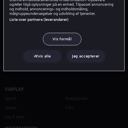
og/eller tilgå oplysninger på en enhed. Tilpasset annoncering
og indhold, annoncerings- og indholdsmåling,
målgruppeundersøgelser og udvikling af tjenester.
Liste over partnere (leverandører)
Vis formål
Fra 49 kr
Afvis alle
Jeg accepterer
VIAPLAY
Sport
Kategorier
Serier
Film
Lej & køb