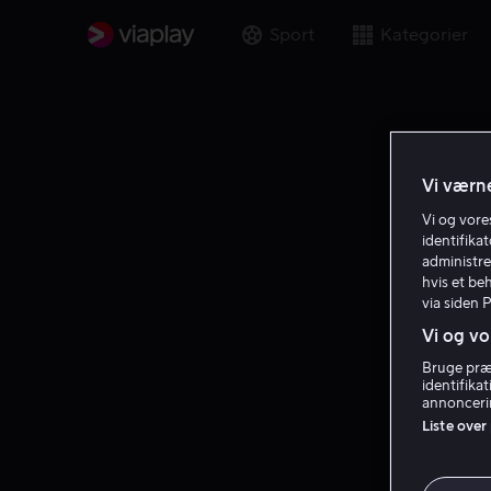
Sport
Kategorier
Vi værne
Vi og vor
identifika
administre
hvis et be
via siden 
Vi og vo
Bruge præc
identifika
annoncerin
Liste over