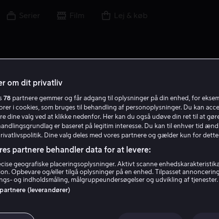
Serier
Film
Lej & køb
r om dit privatliv
es
78
partnere gemmer og får adgang til oplysninger på din enhed, for ekse
torer i cookies, som bruges til behandling af personoplysninger. Du kan acce
re dine valg ved at klikke nedenfor. Her kan du også udøve din ret til at gøre
handlingsgrundlag er baseret på legitim interesse. Du kan til enhver tid ænd
Privatlivspolitik. Dine valg deles med vores partnere og gælder kun for dette
res partnere behandler data for at levere:
ise geografiske placeringsoplysninger. Aktivt scanne enhedskarakteristika 
tion. Opbevare og/eller tilgå oplysninger på en enhed. Tilpasset annoncerin
Nikole Beckwith
gs- og indholdsmåling, målgruppeundersøgelser og udvikling af tjenester.
 partnere (leverandører)
Filmproducent
Instruktør