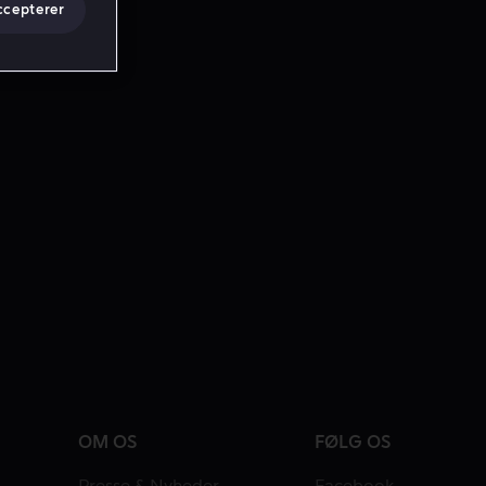
ccepterer
OM OS
FØLG OS