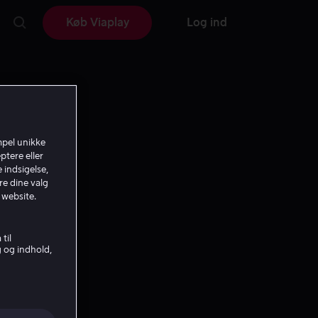
Køb Viaplay
Log ind
mpel unikke
ptere eller
 indsigelse,
re dine valg
 website.
til
g og indhold,