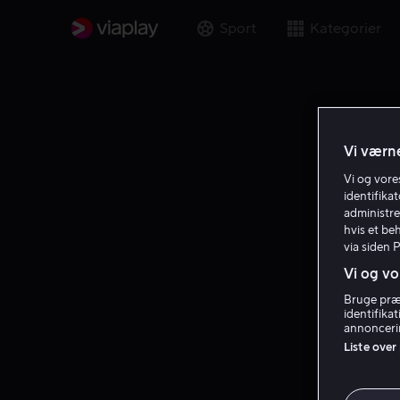
Sport
Kategorier
Vi værne
Vi og vor
identifika
administre
hvis et be
via siden 
Vi og vo
Bruge præc
identifika
annoncerin
Liste over