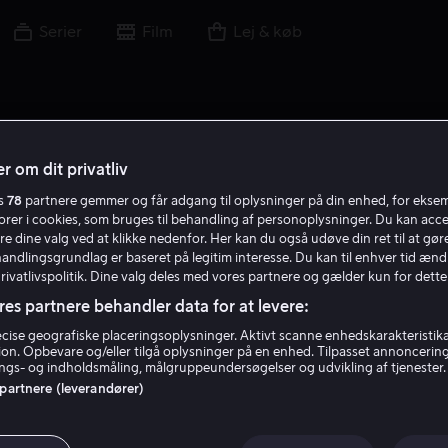
Serier
Film
Lej & køb
r om dit privatliv
es
78
partnere gemmer og får adgang til oplysninger på din enhed, for ekse
O E
torer i cookies, som bruges til behandling af personoplysninger. Du kan acce
re dine valg ved at klikke nedenfor. Her kan du også udøve din ret til at gøre
handlingsgrundlag er baseret på legitim interesse. Du kan til enhver tid ænd
Privatlivspolitik. Dine valg deles med vores partnere og gælder kun for dette
res partnere behandler data for at levere:
ise geografiske placeringsoplysninger. Aktivt scanne enhedskarakteristika 
tion. Opbevare og/eller tilgå oplysninger på en enhed. Tilpasset annoncerin
Ole Endresen
gs- og indholdsmåling, målgruppeundersøgelser og udvikling af tjenester.
 partnere (leverandører)
Instruktør
Forfatter