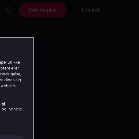
Køb Viaplay
Log ind
mpel unikke
ptere eller
 indsigelse,
re dine valg
 website.
til
g og indhold,