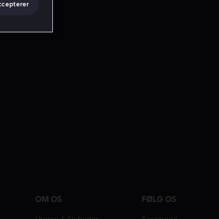
ccepterer
OM OS
FØLG OS