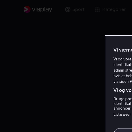
Sport
Kategorier
Vi værne
Vi og vor
identifika
administre
hvis et be
via siden 
Vi og vo
Bruge præc
identifika
annoncerin
Liste over