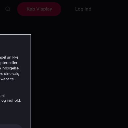
Køb Viaplay
Log ind
mpel unikke
ptere eller
 indsigelse,
re dine valg
 website.
til
g og indhold,