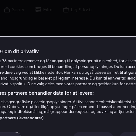
Serier
Film
Lej & køb
r om dit privatliv
es
78
partnere gemmer og får adgang til oplysninger på din enhed, for ekse
torer i cookies, som bruges til behandling af personoplysninger. Du kan acce
re dine valg ved at klikke nedenfor. Her kan du også udøve din ret til at gøre
handlingsgrundlag er baseret på legitim interesse. Du kan til enhver tid ænd
Privatlivspolitik. Dine valg deles med vores partnere og gælder kun for dette
res partnere behandler data for at levere:
ise geografiske placeringsoplysninger. Aktivt scanne enhedskarakteristika 
tion. Opbevare og/eller tilgå oplysninger på en enhed. Tilpasset annoncerin
Oleg Ivenko
gs- og indholdsmåling, målgruppeundersøgelser og udvikling af tjenester.
 partnere (leverandører)
Skuespiller