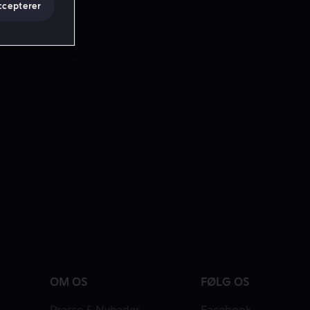
ccepterer
OM OS
FØLG OS