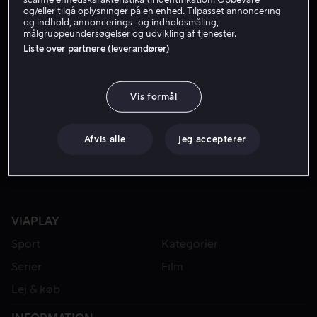
og/eller tilgå oplysninger på en enhed. Tilpasset annoncering
og indhold, annoncerings- og indholdsmåling,
målgruppeundersøgelser og udvikling af tjenester.
Liste over partnere (leverandører)
Vis formål
Fra 49 kr
Afvis alle
Jeg accepterer
VIAPLAY
Sport
Kategorier
Serier
Film
Lej & køb